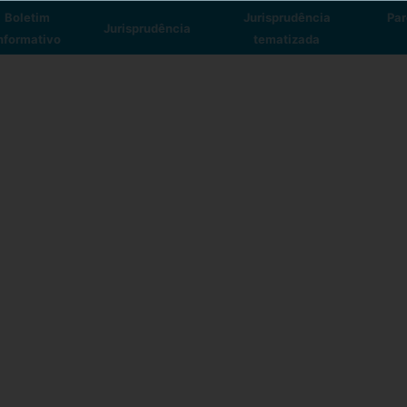
Boletim
Jurisprudência
Par
Jurisprudência
nformativo
tematizada
vindo ao
Portal de Jurisprudência
. I
o campo abaixo o que deseja encontra