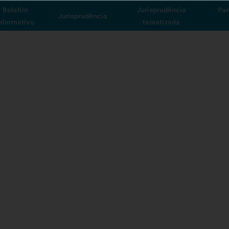
Boletim
Jurisprudência
Par
Jurisprudência
nformativo
tematizada
vindo ao
Portal de Jurisprudência
. I
o campo abaixo o que deseja encontra